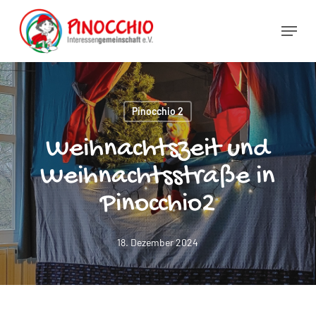
Skip
Menu
to
main
content
Pinocchio 2
Weihnachtszeit und
Weihnachtsstraße in
Pinocchio2
18. Dezember 2024