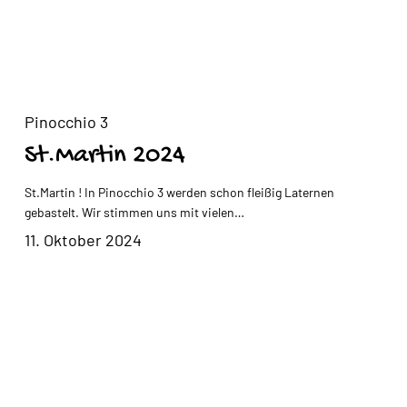
vormittags
Adventssingen in Zusammenarbeit
mit den Ohligser Jonges und den
St.Martin
Kitas und Grundschulen aus dem
2024
Pinocchio 3
Stadtgebiet
St.Martin 2024
geplant am 18.12.2025
St.Martin ! In Pinocchio 3 werden schon fleißig Laternen
17Uhr
gebastelt. Wir stimmen uns mit vielen…
11. Oktober 2024
Weihnachtsfeier für die Kinder in
den Gruppen
Müllsammelwoche
18.12.2025
2024
vormittags
Weihnachtsferien in Pino 3