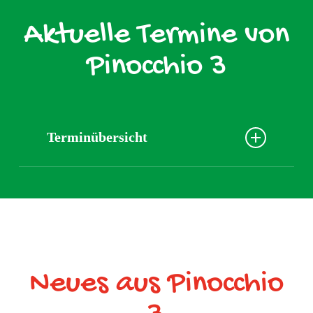
Aktuelle Termine von
Pinocchio 3
Terminübersicht
Kita - Sommerferien 2025
28.07.2025 - 08.08.2025
Kita-Start
Neues aus Pinocchio
11.08.2025